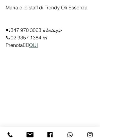
Maria e lo staff di Trendy Oli Essenza
📲347 970 3063 
𝑤ℎ𝑎𝑡𝑠𝑎𝑝𝑝
📞02 9357 1384 𝑡𝑒𝑙
Prenota👉🏻
QUI