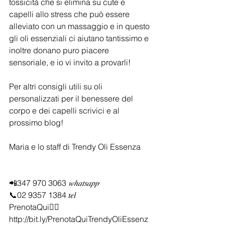
tossicità che si elimina su cute e 
capelli allo stress che può essere 
alleviato con un massaggio e in questo 
gli oli essenziali ci aiutano tantissimo e 
inoltre donano puro piacere 
sensoriale, e io vi invito a provarli! 
Per altri consigli utili su oli 
personalizzati per il benessere del 
corpo e dei capelli scrivici e al 
prossimo blog!
Maria e lo staff di Trendy Oli Essenza
📲347 970 3063 
𝑤ℎ𝑎𝑡𝑠𝑎𝑝𝑝
📞02 9357 1384 𝑡𝑒𝑙
PrenotaQui👉🏻
http://bit.ly/PrenotaQuiTrendyOliEssenz